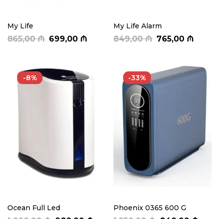
My Life
My Life Alarm
865,00
₼
699,00
₼
849,00
₼
765,00
₼
-8%
-33%
Ocean Full Led
Phoenix 0365 600 G