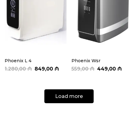
Phoenix L 4
Phoenix Wsr
1.280,00
₼
849,00
₼
559,00
₼
449,00
₼
Load more