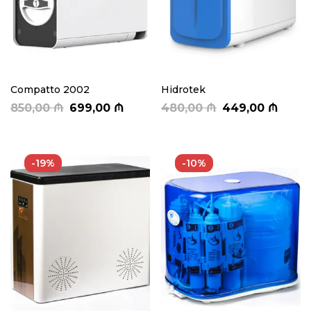
Compatto 2002
Hidrotek
850,00
₼
699,00
₼
480,00
₼
449,00
₼
-19%
-10%