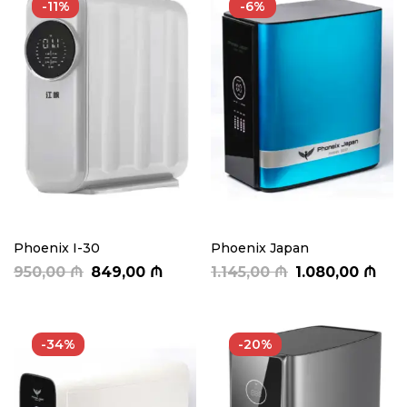
-11%
-6%
Phoenix I-30
Phoenix Japan
950,00
₼
849,00
₼
1.145,00
₼
1.080,00
₼
-34%
-20%