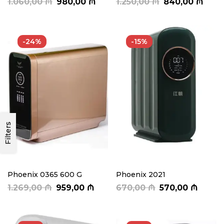
1.060,00
₼
980,00
₼
1.250,00
₼
840,00
₼
-24%
-15%
Filters
Phoenix 0365 600 G
Phoenix 2021
1.269,00
₼
959,00
₼
670,00
₼
570,00
₼